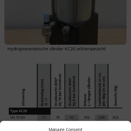
Hydropneumatische cilinder KC20 achteraanzicht
Manage Consent