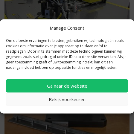
Manage Consent
Om de beste ervaringen te bieden, gebruiken wij technologieën zoals
cookies om informatie over je apparaat op te slaan en/of te
Pons en belettering machine tbv koker
raadplegen. Door in te stemmen met deze technologieën kunnen wij
gegevens zoals surfgedrag of unieke ID's op deze site verwerken. Als je
geen toestemming geeft of uw toestemming intrekt, kan dit een
nadelige invloed hebben op bepaalde functies en mogelijkheden.
Ga naar de website
Bekijk voorkeuren