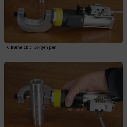
C frame t.b.v. borgen pen.