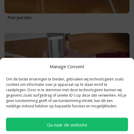
Pen persen.
Manage Consent
Om de beste ervaringen te bieden, gebruiken wij technologieën zoals
cookies om informatie over je apparaat op te slaan en/of te
raadplegen. Door in te stemmen met deze technologieën kunnen wij
gegevens zoals surfgedrag of unieke ID's op deze site verwerken. Als je
geen toestemming geeft of uw toestemming intrekt, kan dit een
nadelige invloed hebben op bepaalde functies en mogelijkheden.
Kleine c frame pons.
Ga naar de website